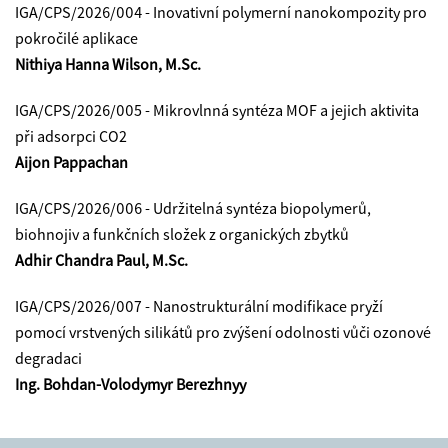
IGA/CPS/2026/004 -
Inovativní polymerní nanokompozity pro
pokročilé aplikace
Nithiya Hanna Wilson, M.Sc.
IGA/CPS/2026/005
-
Mikrovlnná syntéza MOF a jejich aktivita
při adsorpci CO2
Aijon Pappachan
IGA/CPS/2026/006 - Udržitelná syntéza biopolymerů,
biohnojiv a funkčních složek z organických zbytků
Adhir Chandra Paul, M.Sc.
IGA/CPS/2026/007 -
Nanostrukturální modifikace pryží
pomocí vrstvených silikátů pro zvýšení odolnosti vůči ozonové
degradaci
Ing. Bohdan-Volodymyr Berezhnyy