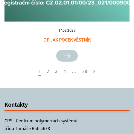
17.03.2026
OP JAK POCEK VĚSTNÍK
1
2
3
4
…
28
Kontakty
CPS - Centrum polymerních systémů
třída Tomáše Bati 5678