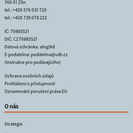
760 01 Zlín
tel.:
+420 576 031 720
tel.:
+420 739 078 222
IČ: 70883521
DIČ: CZ70883521
Datová schránka: ahqj9id
E-podatelna:
podatelna@utb.cz
(Instrukce pro podávajícího)
Ochrana osobních údajů
Prohlášení o přístupnosti
Oznamování porušení práva EU
O nás
Strategie