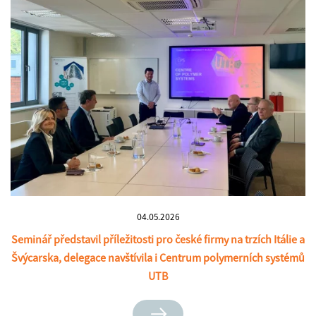
04.05.2026
Seminář představil příležitosti pro české firmy na trzích Itálie a
Švýcarska, delegace navštívila i Centrum polymerních systémů
UTB