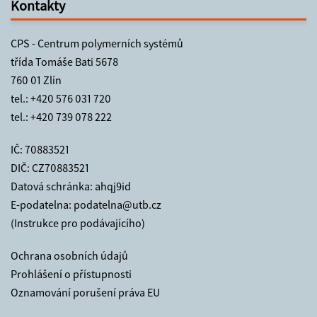
Kontakty
CPS - Centrum polymerních systémů
třída Tomáše Bati 5678
760 01 Zlín
tel.:
+420 576 031 720
tel.:
+420 739 078 222
IČ: 70883521
DIČ: CZ70883521
Datová schránka: ahqj9id
E-podatelna:
podatelna@utb.cz
(Instrukce pro podávajícího)
Ochrana osobních údajů
Prohlášení o přístupnosti
Oznamování porušení práva EU