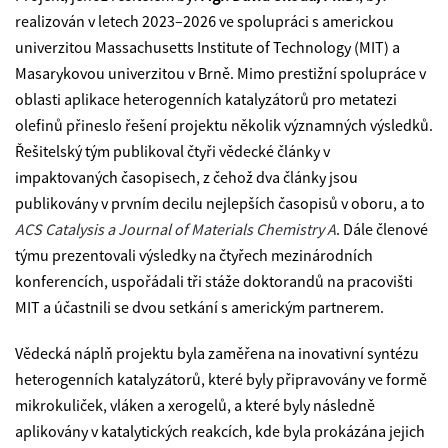
realizován v letech 2023–2026 ve spolupráci s americkou
univerzitou Massachusetts Institute of Technology (MIT) a
Masarykovou univerzitou v Brně. Mimo prestižní spolupráce v
oblasti aplikace heterogenních katalyzátorů pro metatezi
olefinů přineslo řešení projektu několik významných výsledků.
Řešitelský tým publikoval čtyři vědecké články v
impaktovaných časopisech, z čehož dva články jsou
publikovány v prvním decilu nejlepších časopisů v oboru, a to
ACS Catalysis a Journal of Materials Chemistry A
. Dále členové
týmu prezentovali výsledky na čtyřech mezinárodních
konferencích, uspořádali tři stáže doktorandů na pracovišti
MIT a účastnili se dvou setkání s americkým partnerem.
Vědecká náplň projektu byla zaměřena na inovativní syntézu
heterogenních katalyzátorů, které byly připravovány ve formě
mikrokuliček, vláken a xerogelů, a které byly následně
aplikovány v katalytických reakcích, kde byla prokázána jejich