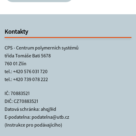
Kontakty
CPS - Centrum polymerních systémů
třída Tomáše Bati 5678
760 01 Zlín
tel.:
+420 576 031 720
tel.:
+420 739 078 222
IČ: 70883521
DIČ: CZ70883521
Datová schránka: ahqj9id
E-podatelna:
podatelna@utb.cz
(Instrukce pro podávajícího)