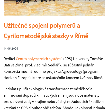
Užitečné spojení polymerů a
Cyrilometodějské stezky v Římě
14.06.2024
Ředitel
Centra polymerních systémů
(CPS) Univerzity Tomáše
Bati ve Zlíně, prof. Vladimír Sedlařík, se zúčastnil jednání
konsorcia mezinárodního projektu Agroecology (program
Horizon Europe), které se uskutečnilo koncem května v Římě.
Jedním z pilířů ekologické transformace zemědělství a
zmírňování dopadů klimatických změn jsou nové materiály
pro udržení vody v krajině nebo záchyt nežádoucích škodlivin,
kterými se CPS dlouhodobě zabývá. Shodou okolností jednala