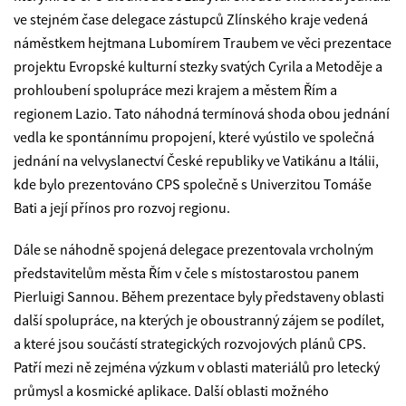
ve stejném čase delegace zástupců Zlínského kraje vedená
náměstkem hejtmana Lubomírem Traubem ve věci prezentace
projektu Evropské kulturní stezky svatých Cyrila a Metoděje a
prohloubení spolupráce mezi krajem a městem Řím a
regionem Lazio. Tato náhodná termínová shoda obou jednání
vedla ke spontánnímu propojení, které vyústilo ve společná
jednání na velvyslanectví České republiky ve Vatikánu a Itálii,
kde bylo prezentováno CPS společně s Univerzitou Tomáše
Bati a její přínos pro rozvoj regionu.
Dále se náhodně spojená delegace prezentovala vrcholným
představitelům města Řím v čele s místostarostou panem
Pierluigi Sannou. Během prezentace byly představeny oblasti
další spolupráce, na kterých je oboustranný zájem se podílet,
a které jsou součástí strategických rozvojových plánů CPS.
Patří mezi ně zejména výzkum v oblasti materiálů pro letecký
průmysl a kosmické aplikace. Další oblasti možného