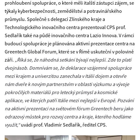
prohloubení spolupráce, o které měli italští zástupci zájem, se
týkaly kyberbezpečnosti, zemědělství a potravinářského
průmyslu. Společně s delegací Zlínského kraje a
Technologického inovačního centra prezentoval CPS prof.
Sedlařík také na půdě inovačního centra Lazio Innova. V rámci
budoucí spolupráce je plánována aktivní prezentace centra na
Greentech Global Forum, které se v Římě uskuteční v polovině
září.
„Říká se, že náhodná setkání bývají nejlepší. Zde to platí
dvojnásob. Domnívám se, že deklarace vzájemné spolupráce
mezi krajem a univerzitou zanechala v Itálii dojem a otevře
nám dveře k novým partnerstvím v oblasti výzkumu a vývoje
pokročilých materiálů pro letecký průmysl a kosmické
aplikace, ve kterých patří Itálie mezi nejlepší v Evropě. Pozvání
na aktivní prezentaci na světovém fórum Greentech beru jako
odrazový můstek pro rozvoj centra a kraje, kterého hodláme
využít,“
uvádí prof. Vladimír Sedlařík, ředitel CPS.